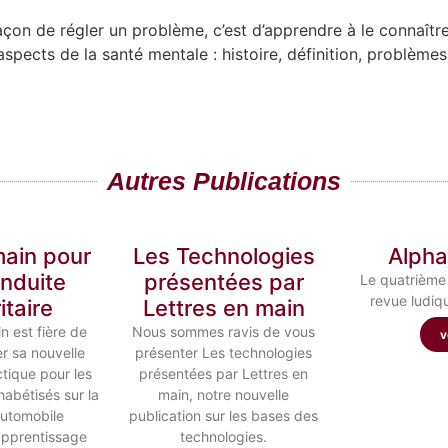
açon de régler un problème, c’est d’apprendre à le connaîtr
 aspects de la santé mentale : histoire, définition, problèmes
Autres Publications
main pour
Les Technologies
Alpha
nduite
présentées par
Le quatrième
revue ludiq
itaire
Lettres en main
n est fière de
Nous sommes ravis de vous
v
r sa nouvelle
présenter Les technologies
tique pour les
présentées par Lettres en
habétisés sur la
main, notre nouvelle
automobile
publication sur les bases des
’apprentissage
technologies.