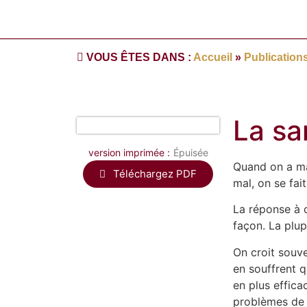
VOUS ÊTES DANS :
Accueil
»
Publication
La sa
version imprimée :
Épuisée
Quand on a ma
Téléchargez PDF
mal, on se fai
La réponse à c
façon. La plup
On croit souve
en souffrent q
en plus effica
problèmes de 